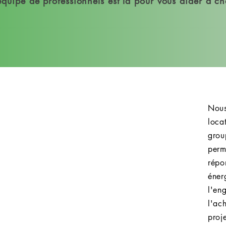
quipe de professionnels est là pour vous aider à c
Réparation de
Lo
groupes
éle
électrogènes
Nous
loc
 à la
Notre service de réparation est
grou
pes
disponible pour toute marque
perm
rque
de groupes électrogènes, bien
rép
r sa
que nous soyons spécialisés
éner
mesol
dans la marque Inmesol. Nous
l'e
e de
répondons rapidement aux
l'ac
aire
appels, minimisant ainsi les
pro
s, y
temps d'arrêt inutiles. Nos