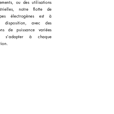
ements, ou des utilisations
strielles, notre flotte de
upes électrogènes est à
e disposition, avec des
ons de puissance variées
r s'adapter à chaque
tion.
ontactez-nous
r toutes demandes
nnalisées ou pour obtenir