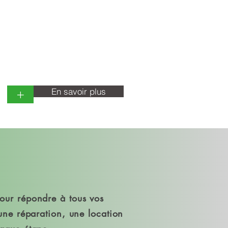
ment en Guyane
En savoir plus
+
our répondre à tous vos
une réparation, une location