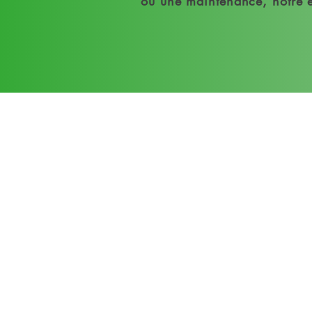
ou une maintenance, notre é
Groupes
électrogènes
Inmesol
Nous sommes fiers de fournir
Guyane des grou
électrogènes de la ma
Inmesol, reconnue pou
fiabilité et son efficacité. In
offre une vaste gamm
solutions en énergie tempor
adaptées à tous les secteur