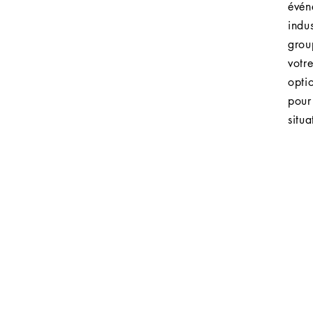
évén
ial,
techniciens expérimentés sont
indu
. Nos
équipés pour diagnostiquer et
gro
pour
réparer tout problème
votr
ance
technique, assurant ainsi que
opti
les
vos équipements retournent à
pou
tes,
leur fonctionnement optimal le
situa
é et
plus rapidement possible.
oute
Assistance technique
C
es
Nous offrons un support
 est
Pou
technique complet pour tous les
 la
perso