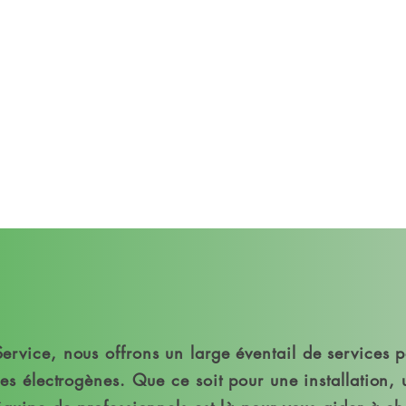
Votre Énergie, Notre Engage
vice, nous offrons un large éventail de services p
s électrogènes. Que ce soit pour une installation, 